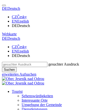
DE
Deutsch
CZ
Česky
EN
English
DE
Deutsch
Webkarte
DE
Deutsch
CZ
Česky
EN
English
DE
Deutsch
gesuchter Ausdruck
Suchen
erweitertes Aufsuchen
Tourist
Sehenswürdigkeiten
Interessante Orte
Umgebung der Gemeinde
Dienstleistungen