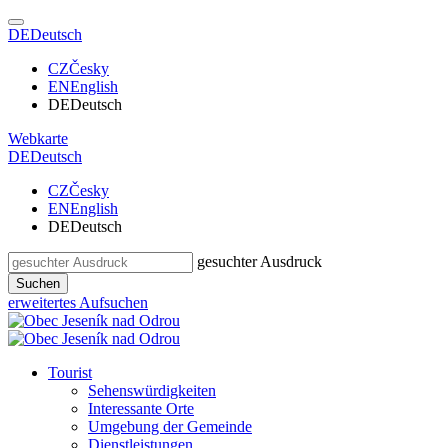
DE
Deutsch
CZ
Česky
EN
English
DE
Deutsch
Webkarte
DE
Deutsch
CZ
Česky
EN
English
DE
Deutsch
gesuchter Ausdruck
Suchen
erweitertes Aufsuchen
Tourist
Sehenswürdigkeiten
Interessante Orte
Umgebung der Gemeinde
Dienstleistungen