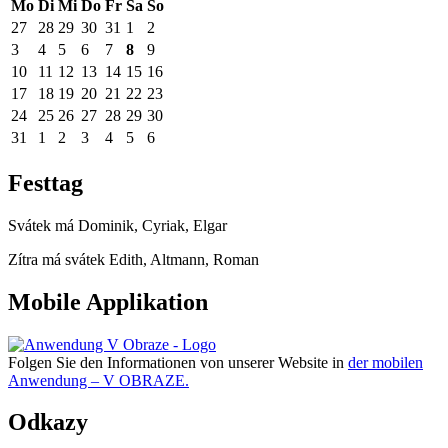
Mo
Di
Mi
Do
Fr
Sa
So
27
28
29
30
31
1
2
3
4
5
6
7
8
9
10
11
12
13
14
15
16
17
18
19
20
21
22
23
24
25
26
27
28
29
30
31
1
2
3
4
5
6
Festtag
Svátek má
Dominik, Cyriak, Elgar
Zítra má svátek
Edith, Altmann, Roman
Mobile Applikation
Folgen Sie den Informationen von unserer Website in
der mobilen
Anwendung – V OBRAZE.
Odkazy