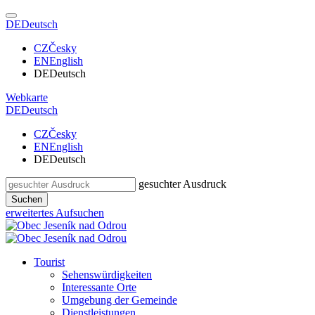
DE
Deutsch
CZ
Česky
EN
English
DE
Deutsch
Webkarte
DE
Deutsch
CZ
Česky
EN
English
DE
Deutsch
gesuchter Ausdruck
Suchen
erweitertes Aufsuchen
Tourist
Sehenswürdigkeiten
Interessante Orte
Umgebung der Gemeinde
Dienstleistungen