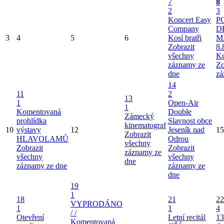
7
8
2
3
Koncert Easy
P
Company
D
3
4
5
6
Kosí bratři
M
Zobrazit
8.
všechny
Ku
záznamy ze
Zo
dne
zá
14
11
2
13
1
Open-Air
1
Komentovaná
Double
Zámecký
prohlídka
Slavnost obce
kinematograf
10
výstavy
12
Jeseník nad
15
Zobrazit
HLAVOLAMŮ
Odrou
všechny
Zobrazit
Zobrazit
záznamy ze
všechny
všechny
dne
záznamy ze dne
záznamy ze
dne
19
1
18
21
22
VYPRODÁNO
1
1
4
/ /
Otevření
Letní recitál
13
Komentovaná