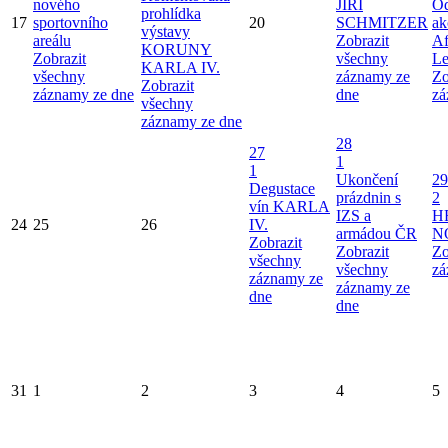
nového
JIŘÍ
Od
prohlídka
17
sportovního
20
SCHMITZER
ak
výstavy
areálu
Zobrazit
Af
KORUNY
Zobrazit
všechny
Le
KARLA IV.
všechny
záznamy ze
Zo
Zobrazit
záznamy ze dne
dne
zá
všechny
záznamy ze dne
28
27
1
1
Ukončení
29
Degustace
prázdnin s
2
vín KARLA
IZS a
H
24
25
26
IV.
armádou ČR
N
Zobrazit
Zobrazit
Zo
všechny
všechny
zá
záznamy ze
záznamy ze
dne
dne
31
1
2
3
4
5