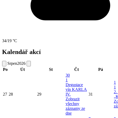
34/19 °C
Kalendář akcí
Srpen
2026
Po
Út
St
Čt
Pá
30
1
1
Degustace
1
vín KARLA
2.
27
28
29
IV.
31
„K
Zobrazit
Zo
všechny
zá
záznamy ze
dne