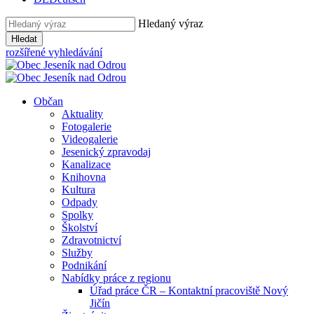
Hledaný výraz
Hledat
rozšířené vyhledávání
Občan
Aktuality
Fotogalerie
Videogalerie
Jesenický zpravodaj
Kanalizace
Knihovna
Kultura
Odpady
Spolky
Školství
Zdravotnictví
Služby
Podnikání
Nabídky práce z regionu
Úřad práce ČR – Kontaktní pracoviště Nový
Jičín