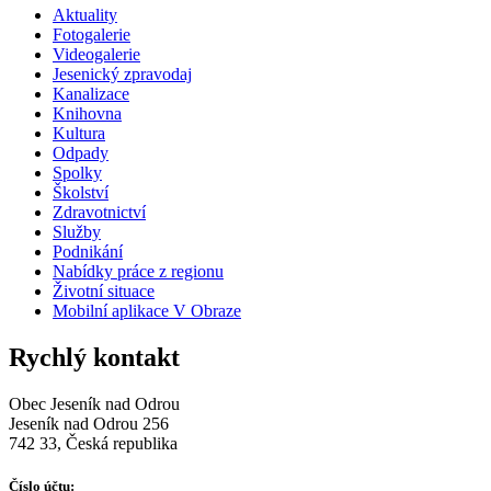
Aktuality
Fotogalerie
Videogalerie
Jesenický zpravodaj
Kanalizace
Knihovna
Kultura
Odpady
Spolky
Školství
Zdravotnictví
Služby
Podnikání
Nabídky práce z regionu
Životní situace
Mobilní aplikace V Obraze
Rychlý kontakt
Obec Jeseník nad Odrou
Jeseník nad Odrou 256
742 33, Česká republika
Číslo účtu: