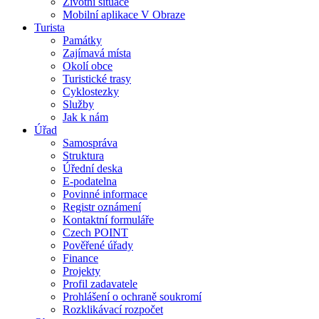
Životní situace
Mobilní aplikace V Obraze
Turista
Památky
Zajímavá místa
Okolí obce
Turistické trasy
Cyklostezky
Služby
Jak k nám
Úřad
Samospráva
Struktura
Úřední deska
E-podatelna
Povinné informace
Registr oznámení
Kontaktní formuláře
Czech POINT
Pověřené úřady
Finance
Projekty
Profil zadavatele
Prohlášení o ochraně soukromí
Rozklikávací rozpočet