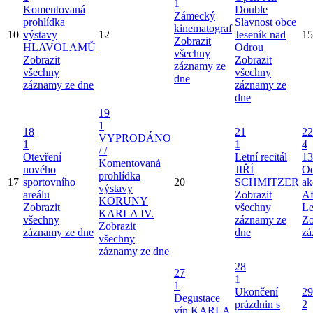
1
Komentovaná
Double
Zámecký
prohlídka
Slavnost obce
kinematograf
10
výstavy
12
Jeseník nad
15
Zobrazit
HLAVOLAMŮ
Odrou
všechny
Zobrazit
Zobrazit
záznamy ze
všechny
všechny
dne
záznamy ze dne
záznamy ze
dne
19
1
18
21
22
VYPRODÁNO
1
1
4
/ /
Otevření
Letní recitál
13
Komentovaná
nového
JIŘÍ
Od
prohlídka
17
sportovního
20
SCHMITZER
ak
výstavy
areálu
Zobrazit
Af
KORUNY
Zobrazit
všechny
Le
KARLA IV.
všechny
záznamy ze
Zo
Zobrazit
záznamy ze dne
dne
zá
všechny
záznamy ze dne
28
27
1
1
Ukončení
29
Degustace
prázdnin s
2
vín KARLA