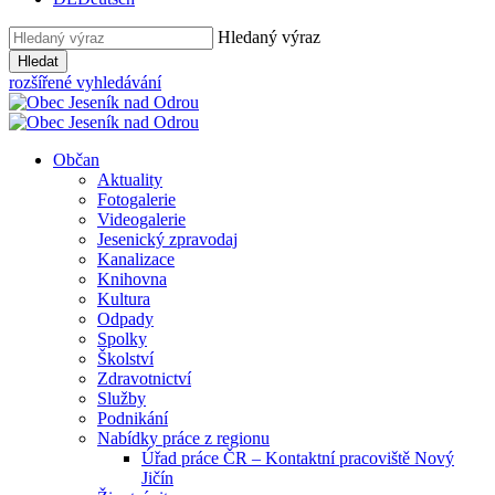
Hledaný výraz
Hledat
rozšířené vyhledávání
Občan
Aktuality
Fotogalerie
Videogalerie
Jesenický zpravodaj
Kanalizace
Knihovna
Kultura
Odpady
Spolky
Školství
Zdravotnictví
Služby
Podnikání
Nabídky práce z regionu
Úřad práce ČR – Kontaktní pracoviště Nový
Jičín