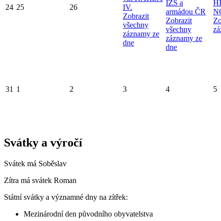
IZS a
H
24
25
26
IV.
armádou ČR
N
Zobrazit
Zobrazit
Zo
všechny
všechny
zá
záznamy ze
záznamy ze
dne
dne
31
1
2
3
4
5
Svátky a výročí
Svátek má
Soběslav
Zítra má svátek
Roman
Státní svátky a významné dny na zítřek:
Mezinárodní den původního obyvatelstva