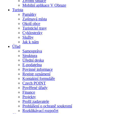
Životní situace
Mobilní aplikace V Obraze
Turista
Památky
Zajímavá místa
Okolí obce
Turistické trasy
Cyklostezky
Služby
Jak k nám
Úřad
Samospráva
Struktura
Úřední deska
E-podatelna
Povinné informace
Registr oznámení
Kontaktní formuláře
Czech POINT
Pověřené úřady
Finance
Projekty
Profil zadavatele
Prohlášení o ochraně soukromí
Rozklikávací rozpočet