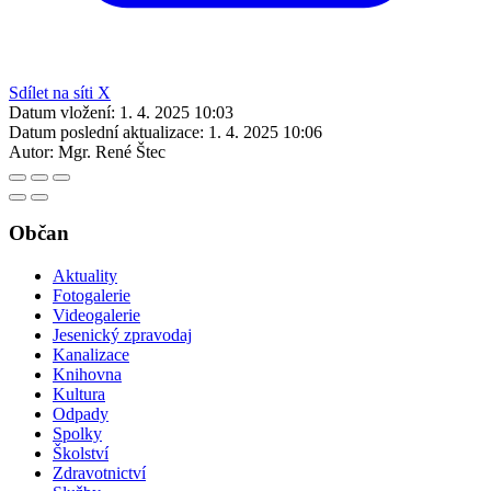
Sdílet na síti X
Datum vložení:
1. 4. 2025 10:03
Datum poslední aktualizace:
1. 4. 2025 10:06
Autor:
Mgr. René Štec
Občan
Aktuality
Fotogalerie
Videogalerie
Jesenický zpravodaj
Kanalizace
Knihovna
Kultura
Odpady
Spolky
Školství
Zdravotnictví