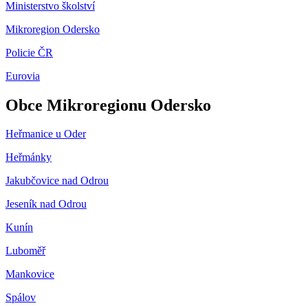
Ministerstvo školství
Mikroregion Odersko
Policie ČR
Eurovia
Obce Mikroregionu Odersko
Heřmanice u Oder
Heřmánky
Jakubčovice nad Odrou
Jeseník nad Odrou
Kunín
Luboměř
Mankovice
Spálov