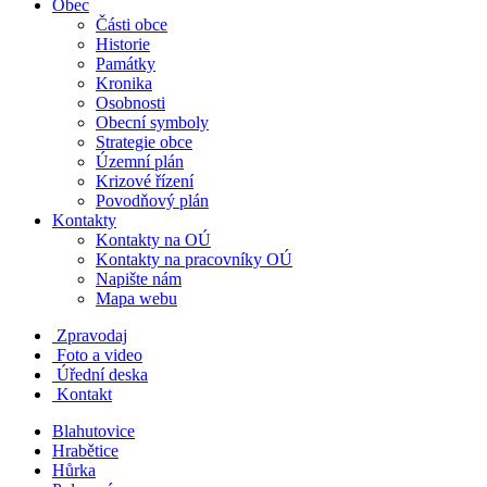
Obec
Části obce
Historie
Památky
Kronika
Osobnosti
Obecní symboly
Strategie obce
Územní plán
Krizové řízení
Povodňový plán
Kontakty
Kontakty na OÚ
Kontakty na pracovníky OÚ
Napište nám
Mapa webu
Zpravodaj
Foto a video
Úřední deska
Kontakt
Blahutovice
Hrabětice
Hůrka