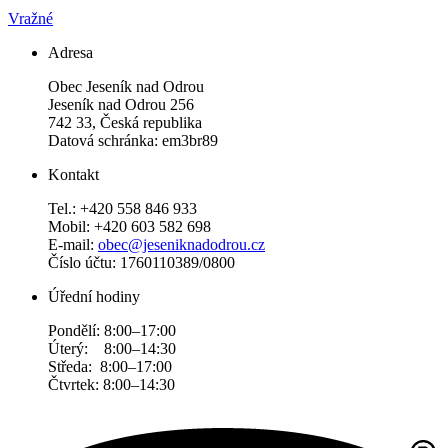
Vražné
Adresa
Obec Jeseník nad Odrou
Jeseník nad Odrou 256
742 33, Česká republika
Datová schránka: em3br89
Kontakt
Tel.: +420 558 846 933
Mobil: +420 603 582 698
E-mail:
obec@jeseniknadodrou.cz
Číslo účtu: 1760110389/0800
Úřední hodiny
Pondělí: 8:00–17:00
Úterý: 8:00–14:30
Středa: 8:00–17:00
Čtvrtek: 8:00–14:30