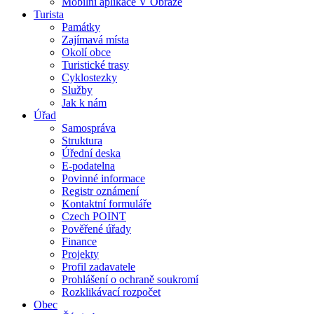
Mobilní aplikace V Obraze
Turista
Památky
Zajímavá místa
Okolí obce
Turistické trasy
Cyklostezky
Služby
Jak k nám
Úřad
Samospráva
Struktura
Úřední deska
E-podatelna
Povinné informace
Registr oznámení
Kontaktní formuláře
Czech POINT
Pověřené úřady
Finance
Projekty
Profil zadavatele
Prohlášení o ochraně soukromí
Rozklikávací rozpočet
Obec