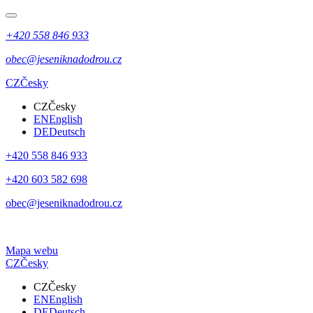
+420 558 846 933
obec@jeseniknadodrou.cz
CZ
Česky
CZ
Česky
EN
English
DE
Deutsch
+420 558 846 933
+420 603 582 698
obec@jeseniknadodrou.cz
Mapa webu
CZ
Česky
CZ
Česky
EN
English
DE
Deutsch