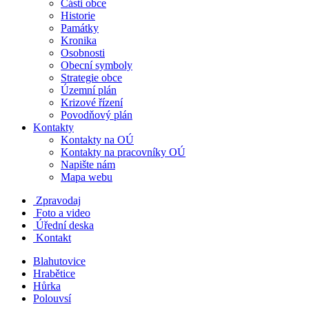
Části obce
Historie
Památky
Kronika
Osobnosti
Obecní symboly
Strategie obce
Územní plán
Krizové řízení
Povodňový plán
Kontakty
Kontakty na OÚ
Kontakty na pracovníky OÚ
Napište nám
Mapa webu
Zpravodaj
Foto a video
Úřední deska
Kontakt
Blahutovice
Hrabětice
Hůrka
Polouvsí