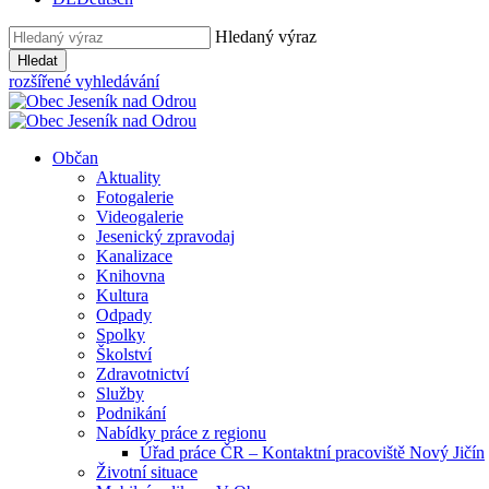
Hledaný výraz
Hledat
rozšířené vyhledávání
Občan
Aktuality
Fotogalerie
Videogalerie
Jesenický zpravodaj
Kanalizace
Knihovna
Kultura
Odpady
Spolky
Školství
Zdravotnictví
Služby
Podnikání
Nabídky práce z regionu
Úřad práce ČR – Kontaktní pracoviště Nový Jičín
Životní situace