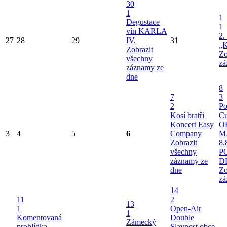
30
1
1
Degustace
1
vín KARLA
2.
27
28
29
IV.
31
„K
Zobrazit
Zo
všechny
zá
záznamy ze
dne
8
7
3
2
Po
Kosí bratři
Cu
Koncert Easy
O
3
4
5
6
Company
M
Zobrazit
8.
všechny
P
záznamy ze
D
dne
Zo
zá
14
11
2
13
1
Open-Air
1
Komentovaná
Double
Zámecký
prohlídka
Slavnost obce