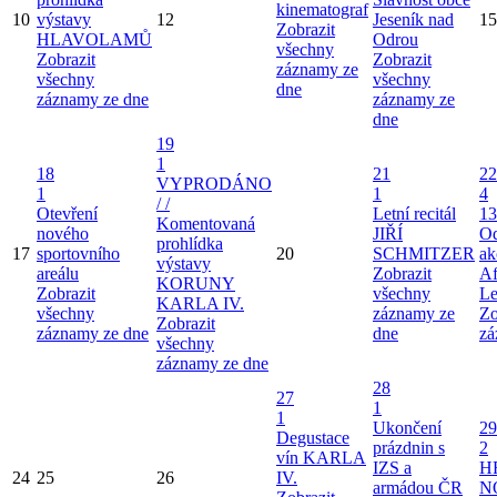
kinematograf
10
výstavy
12
Jeseník nad
15
Zobrazit
HLAVOLAMŮ
Odrou
všechny
Zobrazit
Zobrazit
záznamy ze
všechny
všechny
dne
záznamy ze dne
záznamy ze
dne
19
1
18
21
22
VYPRODÁNO
1
1
4
/ /
Otevření
Letní recitál
13
Komentovaná
nového
JIŘÍ
Od
prohlídka
17
sportovního
20
SCHMITZER
ak
výstavy
areálu
Zobrazit
Af
KORUNY
Zobrazit
všechny
Le
KARLA IV.
všechny
záznamy ze
Zo
Zobrazit
záznamy ze dne
dne
zá
všechny
záznamy ze dne
28
27
1
1
Ukončení
29
Degustace
prázdnin s
2
vín KARLA
IZS a
H
24
25
26
IV.
armádou ČR
N