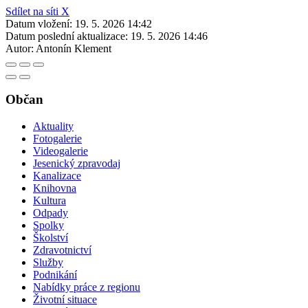
Sdílet na síti X
Datum vložení:
19. 5. 2026 14:42
Datum poslední aktualizace:
19. 5. 2026 14:46
Autor:
Antonín Klement
Občan
Aktuality
Fotogalerie
Videogalerie
Jesenický zpravodaj
Kanalizace
Knihovna
Kultura
Odpady
Spolky
Školství
Zdravotnictví
Služby
Podnikání
Nabídky práce z regionu
Životní situace