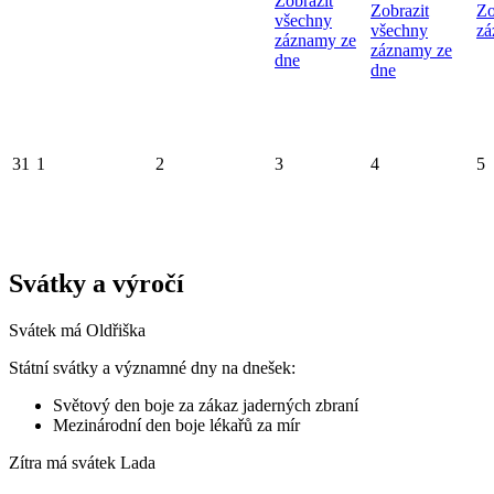
Zobrazit
Zobrazit
Zo
všechny
všechny
zá
záznamy ze
záznamy ze
dne
dne
31
1
2
3
4
5
Svátky a výročí
Svátek má
Oldřiška
Státní svátky a významné dny na dnešek:
Světový den boje za zákaz jaderných zbraní
Mezinárodní den boje lékařů za mír
Zítra má svátek
Lada