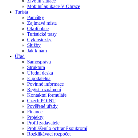
Životní situace
Mobilní aplikace V Obraze
Turista
Památky
Zajímavá místa
Okolí obce
Turistické trasy
Cyklostezky
Služby
Jak k nám
Úřad
Samospráva
Struktura
Úřední deska
E-podatelna
Povinné informace
Registr oznámení
Kontaktní formuláře
Czech POINT
Pověřené úřady
Finance
Projekty
Profil zadavatele
Prohlášení o ochraně soukromí
Rozklikávací rozpočet