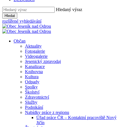
Hledaný výraz
Hledat
rozšířené vyhledávání
Občan
Aktuality
Fotogalerie
Videogalerie
Jesenický zpravodaj
Kanalizace
Knihovna
Kultura
Odpady
Spolky
Školství
Zdravotnictví
Služby
Podnikání
Nabídky práce z regionu
Úřad práce ČR – Kontaktní pracoviště Nový
Jičín