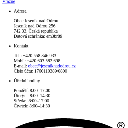
Vražné
Adresa
Obec Jeseník nad Odrou
Jeseník nad Odrou 256
742 33, Česká republika
Datová schránka: em3br89
Kontakt
Tel.: +420 558 846 933
Mobil: +420 603 582 698
E-mail:
obec@jeseniknadodrou.cz
Číslo účtu: 1760110389/0800
Úřední hodiny
Pondělí: 8:00–17:00
Úterý: 8:00–14:30
Středa: 8:00–17:00
Čtvrtek: 8:00–14:30