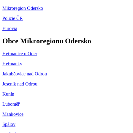
Mikroregion Odersko
Policie ČR
Eurovia
Obce Mikroregionu Odersko
Heřmanice u Oder
Heřmánky
Jakubčovice nad Odrou
Jeseník nad Odrou
Kunín
Luboměř
Mankovice
Spálov