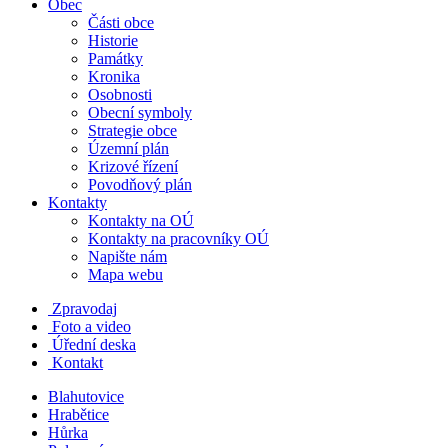
Obec
Části obce
Historie
Památky
Kronika
Osobnosti
Obecní symboly
Strategie obce
Územní plán
Krizové řízení
Povodňový plán
Kontakty
Kontakty na OÚ
Kontakty na pracovníky OÚ
Napište nám
Mapa webu
Zpravodaj
Foto a video
Úřední deska
Kontakt
Blahutovice
Hrabětice
Hůrka