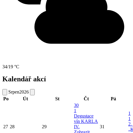
34/19 °C
Kalendář akcí
Srpen
2026
Po
Út
St
Čt
Pá
30
1
1
Degustace
1
vín KARLA
2.
27
28
29
IV.
31
„K
Zobrazit