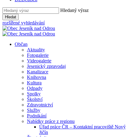
Hledaný výraz
Hledat
rozšířené vyhledávání
Občan
Aktuality
Fotogalerie
Videogalerie
Jesenický zpravodaj
Kanalizace
Knihovna
Kultura
Odpady
Spolky
Školství
Zdravotnictví
Služby
Podnikání
Nabídky práce z regionu
Úřad práce ČR – Kontaktní pracoviště Nový
Jičín