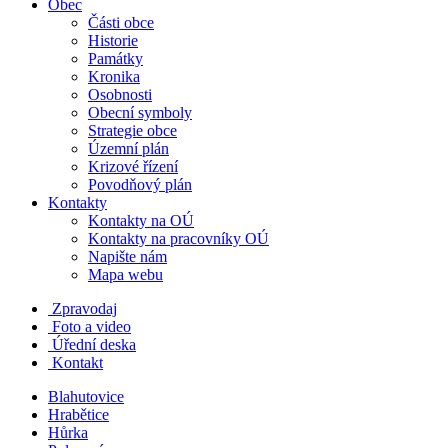
Obec
Části obce
Historie
Památky
Kronika
Osobnosti
Obecní symboly
Strategie obce
Územní plán
Krizové řízení
Povodňový plán
Kontakty
Kontakty na OÚ
Kontakty na pracovníky OÚ
Napište nám
Mapa webu
Zpravodaj
Foto a video
Úřední deska
Kontakt
Blahutovice
Hrabětice
Hůrka