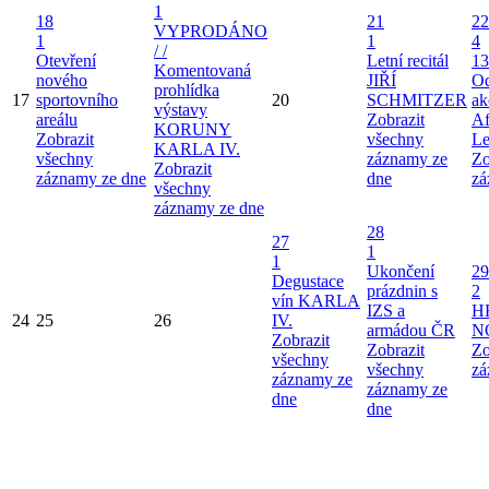
1
18
21
22
VYPRODÁNO
1
1
4
/ /
Otevření
Letní recitál
13
Komentovaná
nového
JIŘÍ
Od
prohlídka
17
sportovního
20
SCHMITZER
ak
výstavy
areálu
Zobrazit
Af
KORUNY
Zobrazit
všechny
Le
KARLA IV.
všechny
záznamy ze
Zo
Zobrazit
záznamy ze dne
dne
zá
všechny
záznamy ze dne
28
27
1
1
Ukončení
29
Degustace
prázdnin s
2
vín KARLA
IZS a
H
24
25
26
IV.
armádou ČR
N
Zobrazit
Zobrazit
Zo
všechny
všechny
zá
záznamy ze
záznamy ze
dne
dne