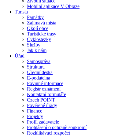
Životní situace
Mobilní aplikace V Obraze
Turista
Památky
Zajímavá místa
Okolí obce
Turistické trasy
Cyklostezky
Služby
Jak k nám
Úřad
Samospráva
Struktura
Úřední deska
E-podatelna
Povinné informace
Registr oznámení
Kontaktní formuláře
Czech POINT
Pověřené úřady
Finance
Projekty
Profil zadavatele
Prohlášení o ochraně soukromí
Rozklikávací rozpočet