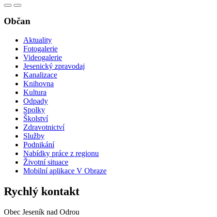
Občan
Aktuality
Fotogalerie
Videogalerie
Jesenický zpravodaj
Kanalizace
Knihovna
Kultura
Odpady
Spolky
Školství
Zdravotnictví
Služby
Podnikání
Nabídky práce z regionu
Životní situace
Mobilní aplikace V Obraze
Rychlý kontakt
Obec Jeseník nad Odrou