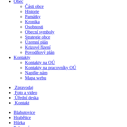
Obec
Části obce
Historie
Památky
Kronika
Osobnosti
Obecní symboly
Strategie obce
Územní plán
Krizové řízení
Povodňový plán
Kontakty
Kontakty na OÚ
Kontakty na pracovníky OÚ
Napište nám
Mapa webu
Zpravodaj
Foto a video
Úřední deska
Kontakt
Blahutovice
Hrabětice
Hůrka