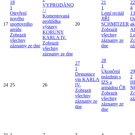
18
21
22
VYPRODÁNO
1
1
4
/ /
Otevření
Letní recitál
13
Komentovaná
nového
JIŘÍ
Od
prohlídka
17
sportovního
20
SCHMITZER
ak
výstavy
areálu
Zobrazit
Af
KORUNY
Zobrazit
všechny
Le
KARLA IV.
všechny
záznamy ze
Zo
Zobrazit
záznamy ze dne
dne
zá
všechny
záznamy ze dne
28
27
1
1
Ukončení
29
Degustace
prázdnin s
2
vín KARLA
IZS a
H
24
25
26
IV.
armádou ČR
N
Zobrazit
Zobrazit
Zo
všechny
všechny
zá
záznamy ze
záznamy ze
dne
dne
31
1
2
3
4
5