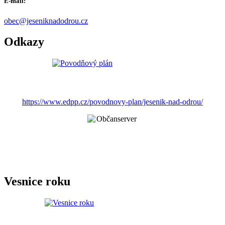
E-mail:
obec@jeseniknadodrou.cz
Odkazy
https://www.edpp.cz/povodnovy-plan/jesenik-nad-odrou/
Vesnice roku