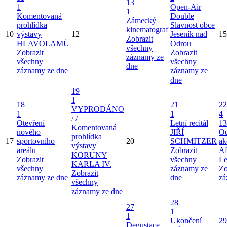
13
1
Open-Air
1
Komentovaná
Double
Zámecký
prohlídka
Slavnost obce
kinematograf
10
výstavy
12
Jeseník nad
15
Zobrazit
HLAVOLAMŮ
Odrou
všechny
Zobrazit
Zobrazit
záznamy ze
všechny
všechny
dne
záznamy ze dne
záznamy ze
dne
19
1
18
21
22
VYPRODÁNO
1
1
4
/ /
Otevření
Letní recitál
13
Komentovaná
nového
JIŘÍ
Od
prohlídka
17
sportovního
20
SCHMITZER
ak
výstavy
areálu
Zobrazit
Af
KORUNY
Zobrazit
všechny
Le
KARLA IV.
všechny
záznamy ze
Zo
Zobrazit
záznamy ze dne
dne
zá
všechny
záznamy ze dne
28
27
1
1
Ukončení
29
Degustace