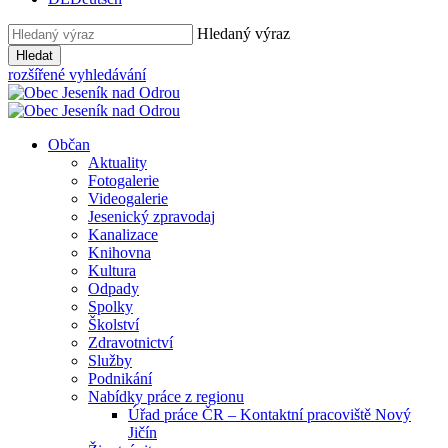
Hledaný výraz
Hledat
rozšířené vyhledávání
Občan
Aktuality
Fotogalerie
Videogalerie
Jesenický zpravodaj
Kanalizace
Knihovna
Kultura
Odpady
Spolky
Školství
Zdravotnictví
Služby
Podnikání
Nabídky práce z regionu
Úřad práce ČR – Kontaktní pracoviště Nový
Jičín