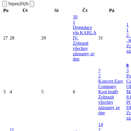
Srpen
2026
Po
Út
St
Čt
Pá
30
1
1
Degustace
1
vín KARLA
2.
27
28
29
IV.
31
„K
Zobrazit
Zo
všechny
zá
záznamy ze
dne
8
7
3
2
Po
Koncert Easy
Cu
Company
O
3
4
5
6
Kosí bratři
M
Zobrazit
8.
všechny
P
záznamy ze
D
dne
Zo
zá
14
11
2