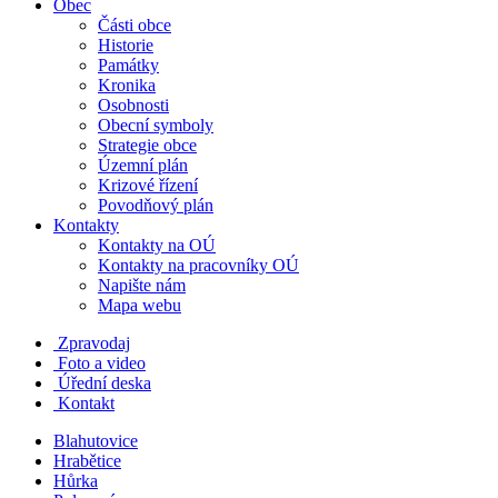
Obec
Části obce
Historie
Památky
Kronika
Osobnosti
Obecní symboly
Strategie obce
Územní plán
Krizové řízení
Povodňový plán
Kontakty
Kontakty na OÚ
Kontakty na pracovníky OÚ
Napište nám
Mapa webu
Zpravodaj
Foto a video
Úřední deska
Kontakt
Blahutovice
Hrabětice
Hůrka