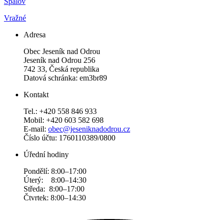
Spálov
Vražné
Adresa
Obec Jeseník nad Odrou
Jeseník nad Odrou 256
742 33, Česká republika
Datová schránka: em3br89
Kontakt
Tel.: +420 558 846 933
Mobil: +420 603 582 698
E-mail:
obec@jeseniknadodrou.cz
Číslo účtu: 1760110389/0800
Úřední hodiny
Pondělí: 8:00–17:00
Úterý: 8:00–14:30
Středa: 8:00–17:00
Čtvrtek: 8:00–14:30