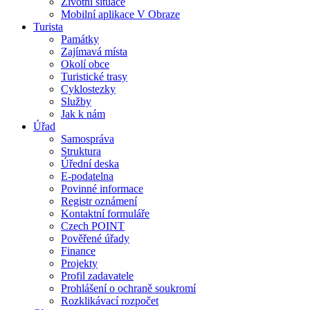
Životní situace
Mobilní aplikace V Obraze
Turista
Památky
Zajímavá místa
Okolí obce
Turistické trasy
Cyklostezky
Služby
Jak k nám
Úřad
Samospráva
Struktura
Úřední deska
E-podatelna
Povinné informace
Registr oznámení
Kontaktní formuláře
Czech POINT
Pověřené úřady
Finance
Projekty
Profil zadavatele
Prohlášení o ochraně soukromí
Rozklikávací rozpočet