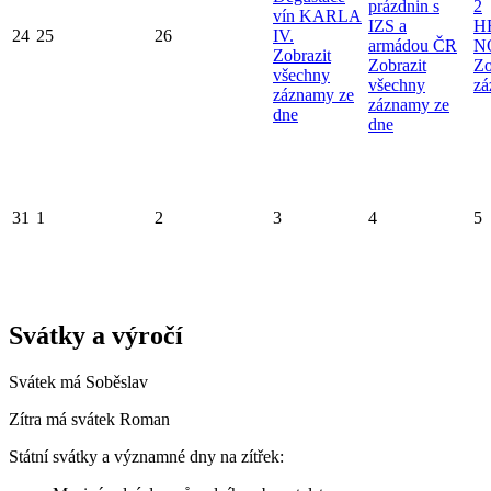
prázdnin s
2
vín KARLA
IZS a
H
24
25
26
IV.
armádou ČR
N
Zobrazit
Zobrazit
Zo
všechny
všechny
zá
záznamy ze
záznamy ze
dne
dne
31
1
2
3
4
5
Svátky a výročí
Svátek má
Soběslav
Zítra má svátek
Roman
Státní svátky a významné dny na zítřek: