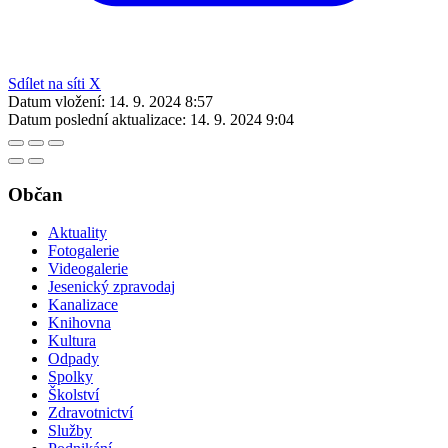
Sdílet na síti X
Datum vložení:
14. 9. 2024 8:57
Datum poslední aktualizace:
14. 9. 2024 9:04
Občan
Aktuality
Fotogalerie
Videogalerie
Jesenický zpravodaj
Kanalizace
Knihovna
Kultura
Odpady
Spolky
Školství
Zdravotnictví
Služby