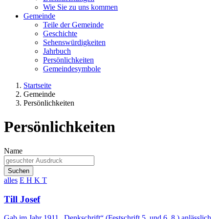
Wie Sie zu uns kommen
Gemeinde
Teile der Gemeinde
Geschichte
Sehenswürdigkeiten
Jahrbuch
Persönlichkeiten
Gemeindesymbole
Startseite
Gemeinde
Persönlichkeiten
Persönlichkeiten
Name
Suchen
alles
E
H
K
T
Till Josef
Gab im Jahr 1911 „Denkschrift“ (Festschrift 5. und 6. 8.) anlässlich