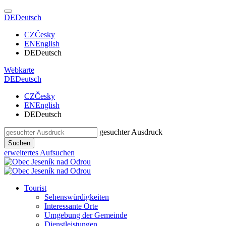
DE
Deutsch
CZ
Česky
EN
English
DE
Deutsch
Webkarte
DE
Deutsch
CZ
Česky
EN
English
DE
Deutsch
gesuchter Ausdruck
Suchen
erweitertes Aufsuchen
Tourist
Sehenswürdigkeiten
Interessante Orte
Umgebung der Gemeinde
Dienstleistungen