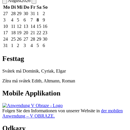
August
2026
Mo
Di
Mi
Do
Fr
Sa
So
27
28
29
30
31
1
2
3
4
5
6
7
8
9
10
11
12
13
14
15
16
17
18
19
20
21
22
23
24
25
26
27
28
29
30
31
1
2
3
4
5
6
Festtag
Svátek má
Dominik, Cyriak, Elgar
Zítra má svátek
Edith, Altmann, Roman
Mobile Applikation
Folgen Sie den Informationen von unserer Website in
der mobilen
Anwendung – V OBRAZE.
Odkazy