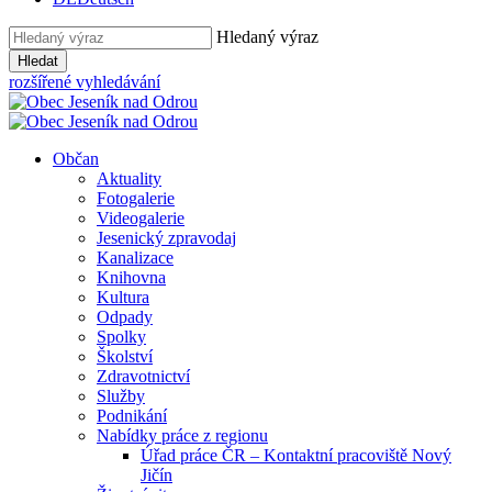
Hledaný výraz
Hledat
rozšířené vyhledávání
Občan
Aktuality
Fotogalerie
Videogalerie
Jesenický zpravodaj
Kanalizace
Knihovna
Kultura
Odpady
Spolky
Školství
Zdravotnictví
Služby
Podnikání
Nabídky práce z regionu
Úřad práce ČR – Kontaktní pracoviště Nový
Jičín