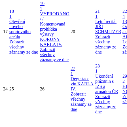
19
1
18
21
22
VYPRODÁNO
1
1
4
/ /
Otevření
Letní recitál
13
Komentovaná
nového
JIŘÍ
Od
prohlídka
17
sportovního
20
SCHMITZER
ak
výstavy
areálu
Zobrazit
Af
KORUNY
Zobrazit
všechny
Le
KARLA IV.
všechny
záznamy ze
Zo
Zobrazit
záznamy ze dne
dne
zá
všechny
záznamy ze dne
28
27
1
1
Ukončení
29
Degustace
prázdnin s
2
vín KARLA
IZS a
H
24
25
26
IV.
armádou ČR
N
Zobrazit
Zobrazit
Zo
všechny
všechny
zá
záznamy ze
záznamy ze
dne
dne