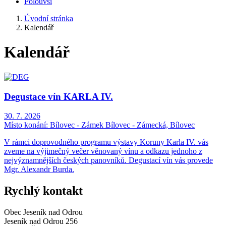
Polouvsí
Úvodní stránka
Kalendář
Kalendář
Degustace vín KARLA IV.
30. 7. 2026
Místo konání:
Bílovec - Zámek Bílovec - Zámecká, Bílovec
V rámci doprovodného programu výstavy Koruny Karla IV. vás
zveme na výjimečný večer věnovaný vínu a odkazu jednoho z
nejvýznamnějších českých panovníků. Degustací vín vás provede
Mgr. Alexandr Burda.
Rychlý kontakt
Obec Jeseník nad Odrou
Jeseník nad Odrou 256