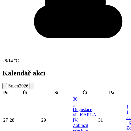
28/14 °C
Kalendář akcí
Srpen
2026
Po
Út
St
Čt
Pá
30
1
1
Degustace
1
vín KARLA
2.
27
28
29
IV.
31
„K
Zobrazit
Zo
všechny