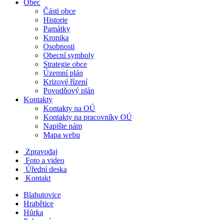
Obec
Části obce
Historie
Památky
Kronika
Osobnosti
Obecní symboly
Strategie obce
Územní plán
Krizové řízení
Povodňový plán
Kontakty
Kontakty na OÚ
Kontakty na pracovníky OÚ
Napište nám
Mapa webu
Zpravodaj
Foto a video
Úřední deska
Kontakt
Blahutovice
Hrabětice
Hůrka