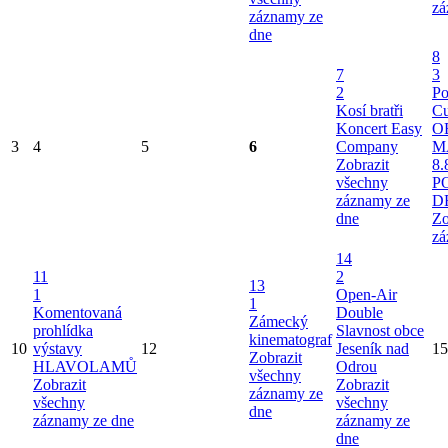
zá
záznamy ze
dne
8
7
3
2
Po
Kosí bratři
Cu
Koncert Easy
O
3
4
5
6
Company
M
Zobrazit
8.
všechny
P
záznamy ze
D
dne
Zo
zá
14
11
2
13
1
Open-Air
1
Komentovaná
Double
Zámecký
prohlídka
Slavnost obce
kinematograf
10
výstavy
12
Jeseník nad
15
Zobrazit
HLAVOLAMŮ
Odrou
všechny
Zobrazit
Zobrazit
záznamy ze
všechny
všechny
dne
záznamy ze dne
záznamy ze
dne