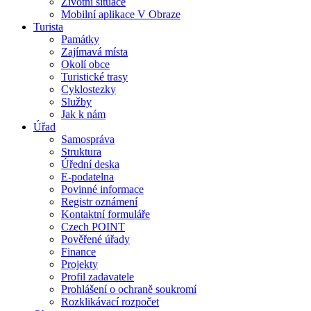
Životní situace
Mobilní aplikace V Obraze
Turista
Památky
Zajímavá místa
Okolí obce
Turistické trasy
Cyklostezky
Služby
Jak k nám
Úřad
Samospráva
Struktura
Úřední deska
E-podatelna
Povinné informace
Registr oznámení
Kontaktní formuláře
Czech POINT
Pověřené úřady
Finance
Projekty
Profil zadavatele
Prohlášení o ochraně soukromí
Rozklikávací rozpočet