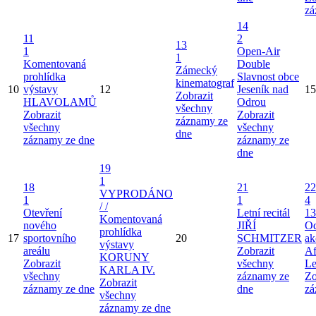
zá
14
11
2
13
1
Open-Air
1
Komentovaná
Double
Zámecký
prohlídka
Slavnost obce
kinematograf
10
výstavy
12
Jeseník nad
15
Zobrazit
HLAVOLAMŮ
Odrou
všechny
Zobrazit
Zobrazit
záznamy ze
všechny
všechny
dne
záznamy ze dne
záznamy ze
dne
19
1
18
21
22
VYPRODÁNO
1
1
4
/ /
Otevření
Letní recitál
13
Komentovaná
nového
JIŘÍ
Od
prohlídka
17
sportovního
20
SCHMITZER
ak
výstavy
areálu
Zobrazit
Af
KORUNY
Zobrazit
všechny
Le
KARLA IV.
všechny
záznamy ze
Zo
Zobrazit
záznamy ze dne
dne
zá
všechny
záznamy ze dne