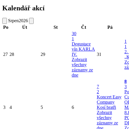
Kalendář akcí
Srpen
2026
Po
Út
St
Čt
Pá
30
1
1
Degustace
1
vín KARLA
2.
27
28
29
IV.
31
„K
Zobrazit
Zo
všechny
zá
záznamy ze
dne
8
7
3
2
Po
Koncert Easy
Cu
Company
O
3
4
5
6
Kosí bratři
M
Zobrazit
8.
všechny
P
záznamy ze
D
dne
Zo