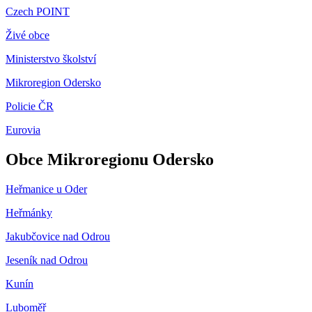
Czech POINT
Živé obce
Ministerstvo školství
Mikroregion Odersko
Policie ČR
Eurovia
Obce Mikroregionu Odersko
Heřmanice u Oder
Heřmánky
Jakubčovice nad Odrou
Jeseník nad Odrou
Kunín
Luboměř