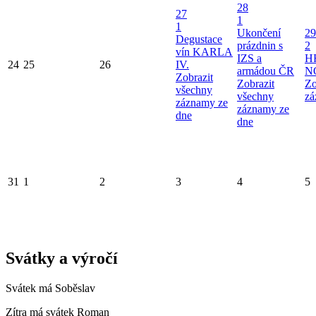
28
27
1
1
Ukončení
29
Degustace
prázdnin s
2
vín KARLA
IZS a
H
24
25
26
IV.
armádou ČR
N
Zobrazit
Zobrazit
Zo
všechny
všechny
zá
záznamy ze
záznamy ze
dne
dne
31
1
2
3
4
5
Svátky a výročí
Svátek má
Soběslav
Zítra má svátek
Roman