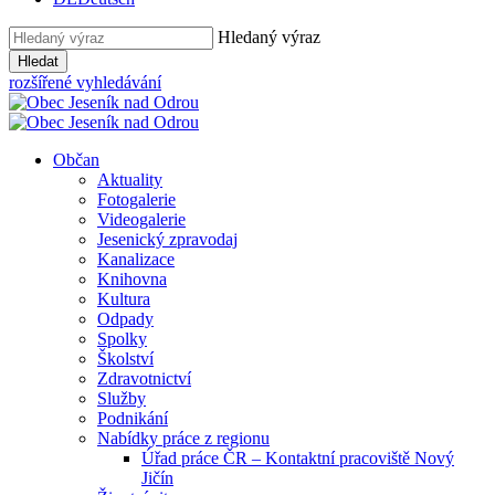
Hledaný výraz
Hledat
rozšířené vyhledávání
Občan
Aktuality
Fotogalerie
Videogalerie
Jesenický zpravodaj
Kanalizace
Knihovna
Kultura
Odpady
Spolky
Školství
Zdravotnictví
Služby
Podnikání
Nabídky práce z regionu
Úřad práce ČR – Kontaktní pracoviště Nový
Jičín