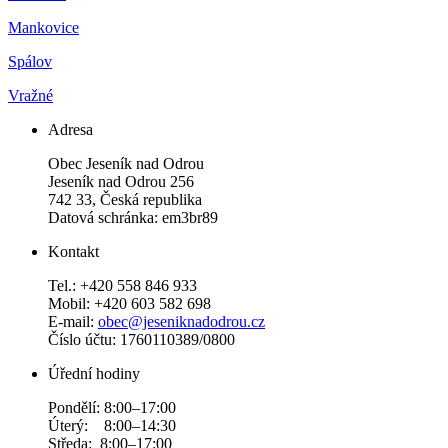
Mankovice
Spálov
Vražné
Adresa
Obec Jeseník nad Odrou
Jeseník nad Odrou 256
742 33, Česká republika
Datová schránka: em3br89
Kontakt
Tel.: +420 558 846 933
Mobil: +420 603 582 698
E-mail:
obec@jeseniknadodrou.cz
Číslo účtu: 1760110389/0800
Úřední hodiny
Pondělí: 8:00–17:00
Úterý: 8:00–14:30
Středa: 8:00–17:00