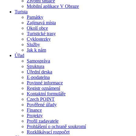
Životní situace
Mobilní aplikace V Obraze
Turista
Památky
Zajímavá místa
Okolí obce
Turistické trasy
Cyklostezky
Služby
Jak k nám
Úřad
Samospráva
Struktura
Úřední deska
E-podatelna
Povinné informace
Registr oznámení
Kontaktní formuláře
Czech POINT
Pověřené úřady
Finance
Projekty
Profil zadavatele
Prohlášení o ochraně soukromí
Rozklikávací rozpočet