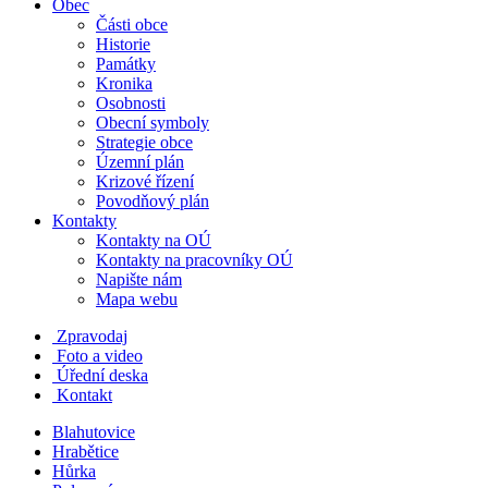
Obec
Části obce
Historie
Památky
Kronika
Osobnosti
Obecní symboly
Strategie obce
Územní plán
Krizové řízení
Povodňový plán
Kontakty
Kontakty na OÚ
Kontakty na pracovníky OÚ
Napište nám
Mapa webu
Zpravodaj
Foto a video
Úřední deska
Kontakt
Blahutovice
Hrabětice
Hůrka