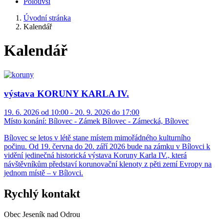
Polouvsí
Úvodní stránka
Kalendář
Kalendář
výstava KORUNY KARLA IV.
19. 6. 2026 od 10:00 - 20. 9. 2026 do 17:00
Místo konání:
Bílovec - Zámek Bílovec - Zámecká, Bílovec
Bílovec se letos v létě stane místem mimořádného kulturního
počinu. Od 19. června do 20. září 2026 bude na zámku v Bílovci k
vidění jedinečná historická výstava Koruny Karla IV., která
návštěvníkům představí korunovační klenoty z pěti zemí Evropy na
jednom místě – v Bílovci.
Rychlý kontakt
Obec Jeseník nad Odrou