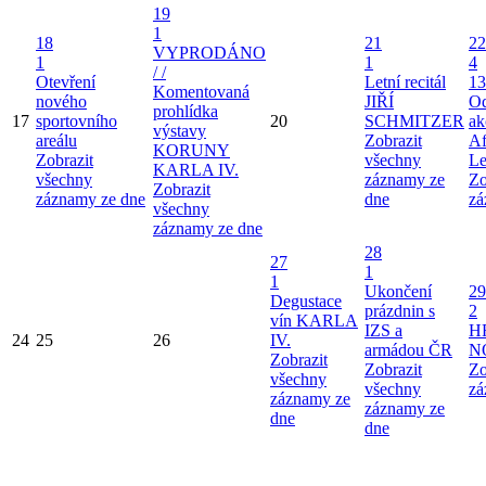
19
1
18
21
22
VYPRODÁNO
1
1
4
/ /
Otevření
Letní recitál
13
Komentovaná
nového
JIŘÍ
Od
prohlídka
17
sportovního
20
SCHMITZER
ak
výstavy
areálu
Zobrazit
Af
KORUNY
Zobrazit
všechny
Le
KARLA IV.
všechny
záznamy ze
Zo
Zobrazit
záznamy ze dne
dne
zá
všechny
záznamy ze dne
28
27
1
1
Ukončení
29
Degustace
prázdnin s
2
vín KARLA
IZS a
H
24
25
26
IV.
armádou ČR
N
Zobrazit
Zobrazit
Zo
všechny
všechny
zá
záznamy ze
záznamy ze
dne
dne