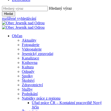
Hledaný výraz
Hledat
rozšířené vyhledávání
Občan
Aktuality
Fotogalerie
Videogalerie
Jesenický zpravodaj
Kanalizace
Knihovna
Kultura
Odpady
Spolky
Školství
Zdravotnictví
Služby
Podnikání
Nabídky práce z regionu
Úřad práce ČR – Kontaktní pracoviště Nový
Jičín