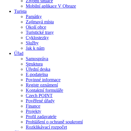
Životní situace
Mobilní aplikace V Obraze
Turista
Památky
Zajímavá místa
Okolí obce
Turistické trasy
Cyklostezky
Služby
Jak k nám
Úřad
Samospráva
Struktura
Úřední deska
E-podatelna
Povinné informace
Registr oznámení
Kontaktní formuláře
Czech POINT
Pověřené úřady
Finance
Projekty
Profil zadavatele
Prohlášení o ochraně soukromí
Rozklikávací rozpočet