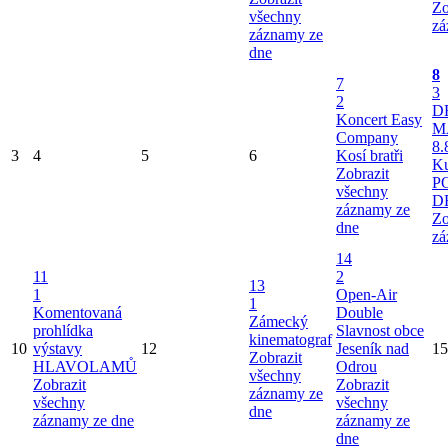
Zo
všechny
zá
záznamy ze
dne
8
7
3
2
D
Koncert Easy
M
Company
8.
3
4
5
6
Kosí bratři
Ku
Zobrazit
P
všechny
D
záznamy ze
Zo
dne
zá
14
11
2
13
1
Open-Air
1
Komentovaná
Double
Zámecký
prohlídka
Slavnost obce
kinematograf
10
výstavy
12
Jeseník nad
15
Zobrazit
HLAVOLAMŮ
Odrou
všechny
Zobrazit
Zobrazit
záznamy ze
všechny
všechny
dne
záznamy ze dne
záznamy ze
dne