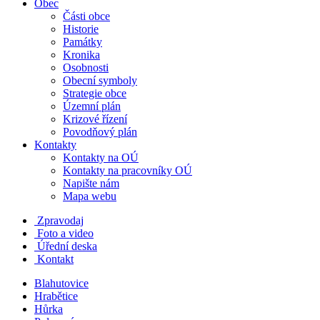
Obec
Části obce
Historie
Památky
Kronika
Osobnosti
Obecní symboly
Strategie obce
Územní plán
Krizové řízení
Povodňový plán
Kontakty
Kontakty na OÚ
Kontakty na pracovníky OÚ
Napište nám
Mapa webu
Zpravodaj
Foto a video
Úřední deska
Kontakt
Blahutovice
Hrabětice
Hůrka