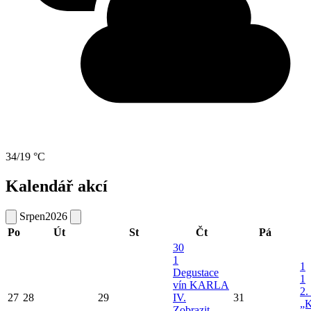
34/19 °C
Kalendář akcí
Srpen
2026
Po
Út
St
Čt
Pá
30
1
1
Degustace
1
vín KARLA
2.
27
28
29
IV.
31
„K
Zobrazit