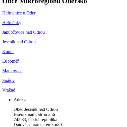
Obce Mikroregionu Odersko
Heřmanice u Oder
Heřmánky
Jakubčovice nad Odrou
Jeseník nad Odrou
Kunín
Luboměř
Mankovice
Spálov
Vražné
Adresa
Obec Jeseník nad Odrou
Jeseník nad Odrou 256
742 33, Česká republika
Datová schránka: em3br89